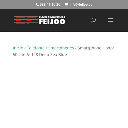
988 41 16 26
info@feijoo.es
Búsqueda
de
productos
Inicio
/
Telefonía
/
Smartphones
/ Smartphone Honor
50 Lite 6+128 Deep Sea Blue