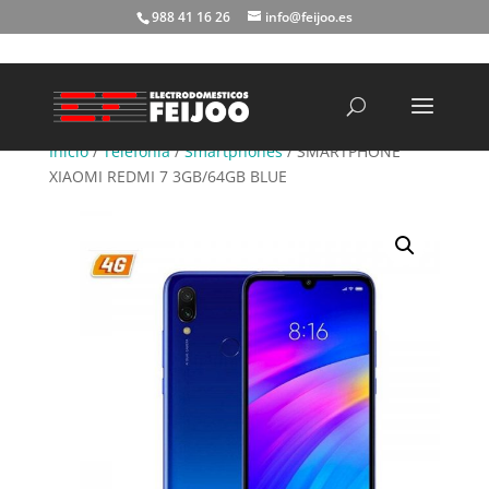
988 41 16 26
info@feijoo.es
Búsqueda
de
productos
Inicio
/
Telefonía
/
Smartphones
/ SMARTPHONE
XIAOMI REDMI 7 3GB/64GB BLUE