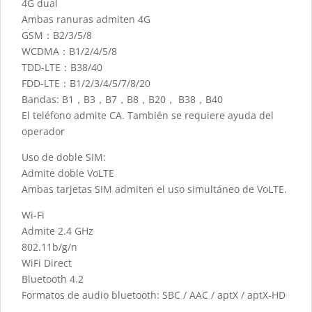
4G dual
Ambas ranuras admiten 4G
GSM：B2/3/5/8
WCDMA：B1/2/4/5/8
TDD-LTE：B38/40
FDD-LTE：B1/2/3/4/5/7/8/20
Bandas: B1，B3，B7，B8，B20， B38，B40
El teléfono admite CA. También se requiere ayuda del
operador
Uso de doble SIM:
Admite doble VoLTE
Ambas tarjetas SIM admiten el uso simultáneo de VoLTE.
Wi-Fi
Admite 2.4 GHz
802.11b/g/n
WiFi Direct
Bluetooth 4.2
Formatos de audio bluetooth: SBC / AAC / aptX / aptX-HD