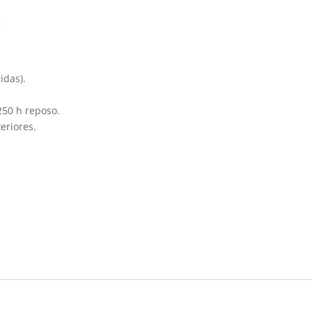
s
idas).
250 h reposo.
eriores.