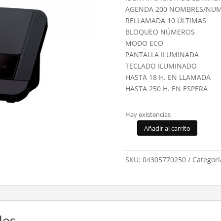
AGENDA 200 NOMBRES/NUM
RELLAMADA 10 ÚLTIMAS
BLOQUEO NÚMEROS
MODO ECO
PANTALLA ILUMINADA
TECLADO ILUMINADO
HASTA 18 H. EN LLAMADA
HASTA 250 H. EN ESPERA
Hay existencias
Añadir al carrito
Telefono
DECT
Panasonic
SKU:
04305770250
Categorí
KX-
TGE250
cantidad
les