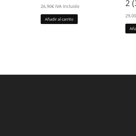
2 
26,90
€
IVA Incluido
29,0
Añadir al carrito
Aña