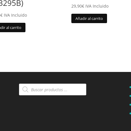
(3295B)
29,90
€
IVA Incluido
0
€
IVA Incluido
Añadir al carrito
dir al carrito
Búsqueda
de
productos