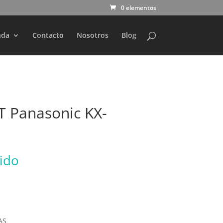
0 elementos
nda
Contacto
Nosotros
Blog
T Panasonic KX-
uido
AS