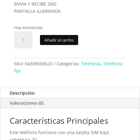
ENVIA Y RECIBE SMS
PANTALLA ILUMINADA
Hay existencias
Telefono
Añadir al carrito
GSM
Digi
ZTE
WP623
SKU:
04309600623
Categorías:
Telefonía
,
Telefonía
cantidad
fija
Descripción
Valoraciones (0)
Características Principales
Este teléfono funciona con una tarjeta SIM bajo
cobertura 2G.