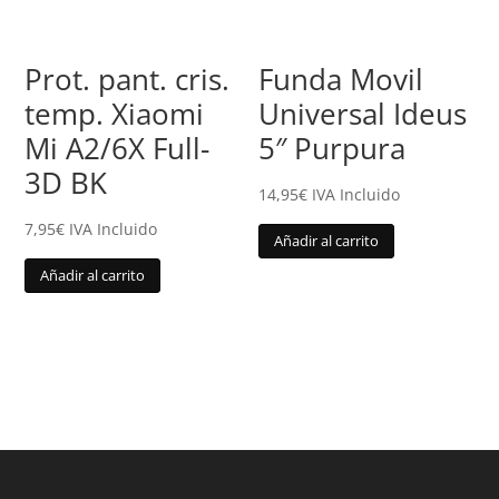
Prot. pant. cris.
Funda Movil
temp. Xiaomi
Universal Ideus
Mi A2/6X Full-
5″ Purpura
3D BK
14,95
€
IVA Incluido
7,95
€
IVA Incluido
Añadir al carrito
Añadir al carrito