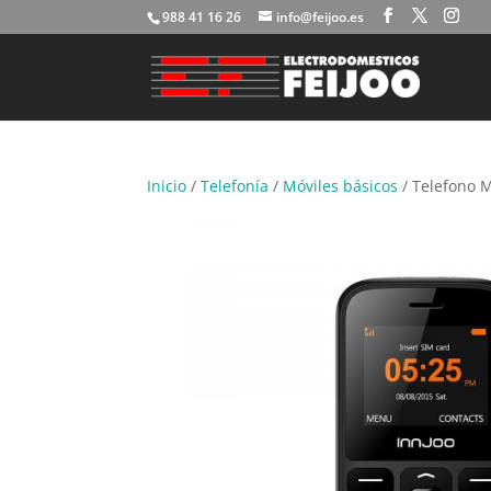
988 41 16 26
info@feijoo.es
Inicio
/
Telefonía
/
Móviles básicos
/ Telefono M