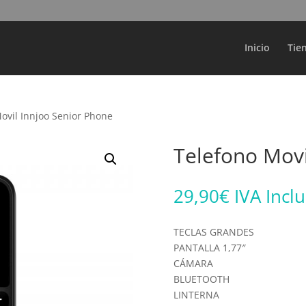
Búsqueda
de
productos
Inicio
Tie
ovil Innjoo Senior Phone
Telefono Movi
29,90
€
IVA Incl
TECLAS GRANDES
PANTALLA 1,77″
CÁMARA
BLUETOOTH
LINTERNA