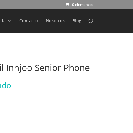
0 elementos
nda
Contacto
Nosotros
Blog
l Innjoo Senior Phone
uido