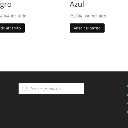
gro
Azul
0
€
IVA Incluido
79,00
€
IVA Incluido
dir al carrito
Añadir al carrito
Búsqueda
de
productos