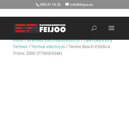
988 41 16 26
info@feijoo.es
Búsqueda
de
productos
Inicio
/
Grandes Electrodomésticos
/
Calentadores y
Termos
/
Termos eléctricos
/ Termo Bosch ES030.6
Tronic 2000 (7736503346)