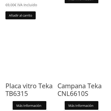
69,00
€
IVA Incluido
Añadir al carrito
Placa vitro Teka
Campana Teka
TB6315
CNL6610S
Más Información
Más Información