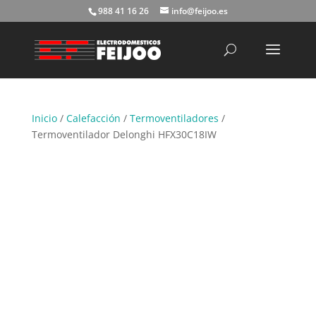
988 41 16 26
info@feijoo.es
Búsqueda
de
productos
Inicio
/
Calefacción
/
Termoventiladores
/
Termoventilador Delonghi HFX30C18IW