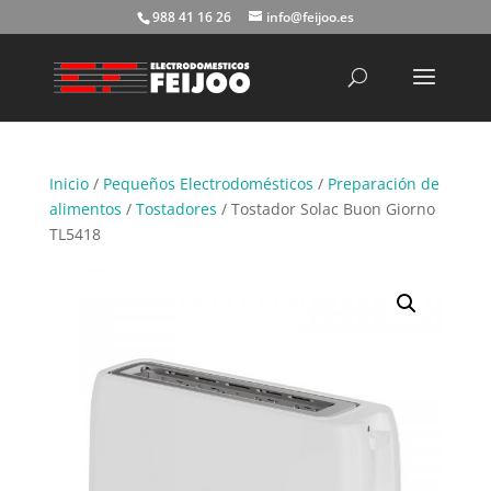
988 41 16 26
info@feijoo.es
Búsqueda
de
productos
Inicio
/
Pequeños Electrodomésticos
/
Preparación de
alimentos
/
Tostadores
/ Tostador Solac Buon Giorno
TL5418