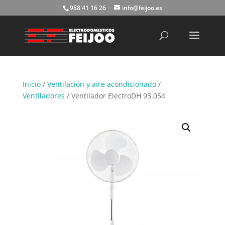
988 41 16 26
info@feijoo.es
Búsqueda
de
productos
Inicio
/
Ventilación y aire acondicionado
/
Ventiladores
/ Ventilador ElectroDH 93.054