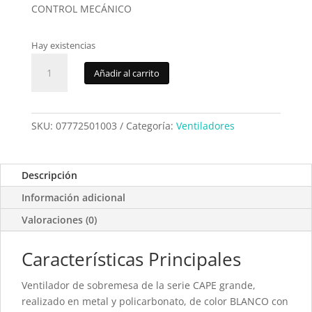
CONTROL MECÁNICO
Hay existencias
Ventilador
Añadir al carrito
Fabrilamp
Cape
43cm.
184171001
SKU:
07772501003
Categoría:
Ventiladores
cantidad
Descripción
Información adicional
Valoraciones (0)
Características Principales
Ventilador de sobremesa de la serie CAPE grande,
realizado en metal y policarbonato, de color BLANCO con