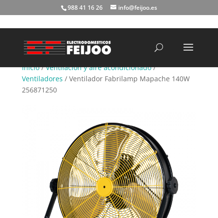
988 41 16 26
info@feijoo.es
Búsqueda
de
productos
Inicio
/
Ventilación y aire acondicionado
/
Ventiladores
/ Ventilador Fabrilamp Mapache 140W
256871250