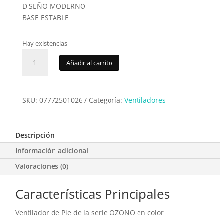
DISEÑO MODERNO
BASE ESTABLE
Hay existencias
Ventilador
Añadir al carrito
Fabrilamp
Ozono
214341026
cantidad
SKU:
07772501026
Categoría:
Ventiladores
Descripción
Información adicional
Valoraciones (0)
Características Principales
Ventilador de Pie de la serie OZONO en color