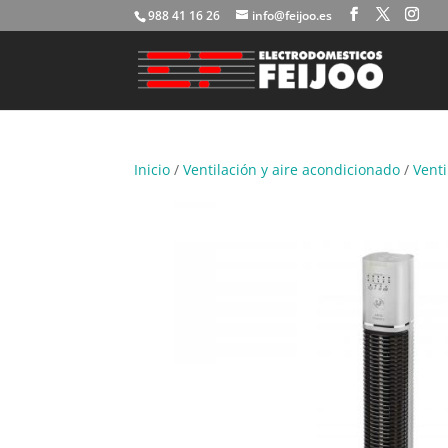
988 41 16 26
info@feijoo.es
Inicio
/
Ventilación y aire acondicionado
/
Vent