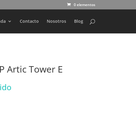
0 elementos
nda
Contacto
Nosotros
Blog
P Artic Tower E
uido