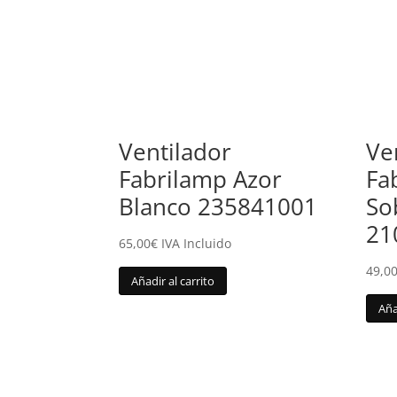
Ventilador
Ve
Fabrilamp Azor
Fa
Blanco 235841001
So
21
65,00
€
IVA Incluido
49,0
Añadir al carrito
Aña