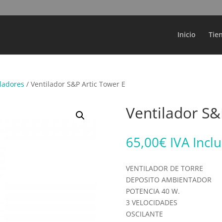
Búsqueda
de
productos
Inicio
Tie
iladores
/ Ventilador S&P Artic Tower E
Ventilador S&
65,00
€
IVA Incl
VENTILADOR DE TORRE
DEPOSITO AMBIENTADOR
POTENCIA 40 W.
3 VELOCIDADES
OSCILANTE