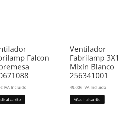
ntilador
Ventilador
brilamp Falcon
Fabrilamp 3X1
bremesa
Mixin Blanco
0671088
256341001
0
€
IVA Incluido
49,00
€
IVA Incluido
dir al carrito
Añadir al carrito