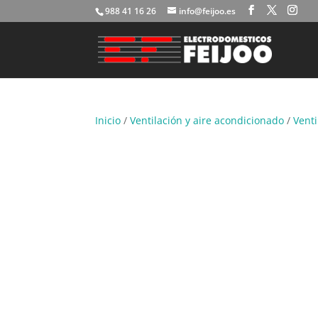
988 41 16 26
info@feijoo.es
Inicio
/
Ventilación y aire acondicionado
/
Vent