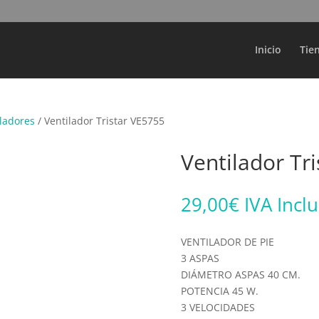
Búsqueda
de
productos
Inicio
Tie
iladores
/ Ventilador Tristar VE5755
Ventilador Tr
29,00
€
IVA Incl
VENTILADOR DE PIE
3 ASPAS
DIÁMETRO ASPAS 40 CM.
POTENCIA 45 W.
3 VELOCIDADES