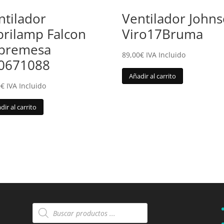
ntilador
Ventilador John
brilamp Falcon
Viro17Bruma
bremesa
89,00
€
IVA Incluido
0671088
Añadir al carrito
0
€
IVA Incluido
dir al carrito
Búsqueda
de