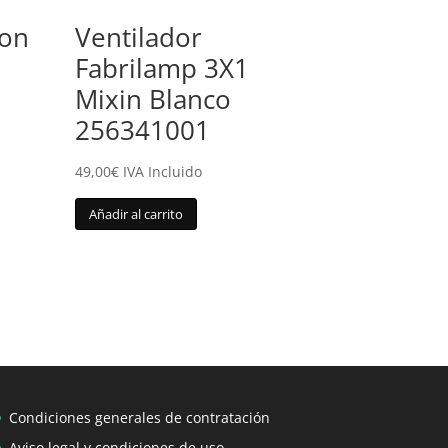
son
Ventilador
Fabrilamp 3X1
Mixin Blanco
256341001
49,00
€
IVA Incluido
Añadir al carrito
Condiciones generales de contratación
Aviso legal y condiciones de uso