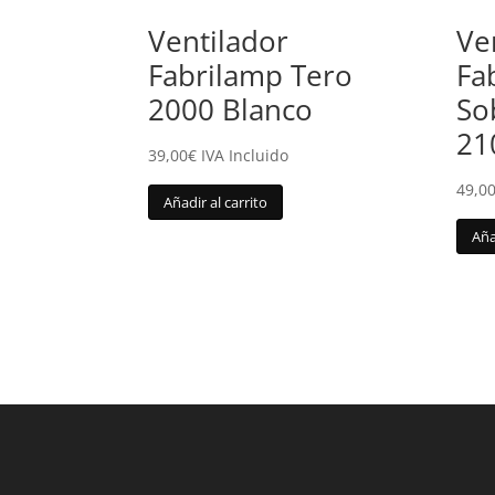
Ventilador
Ve
Fabrilamp Tero
Fa
2000 Blanco
So
21
39,00
€
IVA Incluido
49,0
Añadir al carrito
Aña