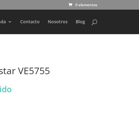
0 elementos
nda
Contacto
Nosotros
Blog
istar VE5755
uido