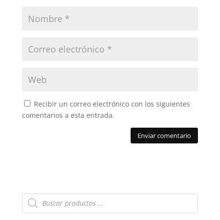
Recibir un correo electrónico con los siguientes
comentarios a esta entrada.
Búsqueda
de
productos