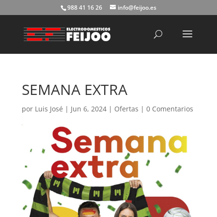
988 41 16 26
info@feijoo.es
Búsqueda
de
productos
SEMANA EXTRA
por
Luis José
|
Jun 6, 2024
|
Ofertas
|
0 Comentarios