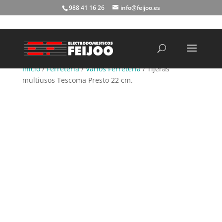
988 41 16 26
info@feijoo.es
Búsqueda
de
productos
Inicio
/
Ferretería
/
Varios Ferretería
/ Tijeras
multiusos Tescoma Presto 22 cm.