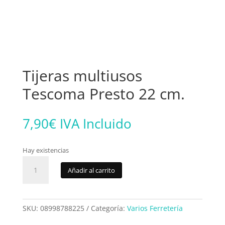
Tijeras multiusos
Tescoma Presto 22 cm.
7,90
€
IVA Incluido
Hay existencias
Tijeras
Añadir al carrito
multiusos
Tescoma
Presto
22
SKU:
08998788225
Categoría:
Varios Ferretería
cm.