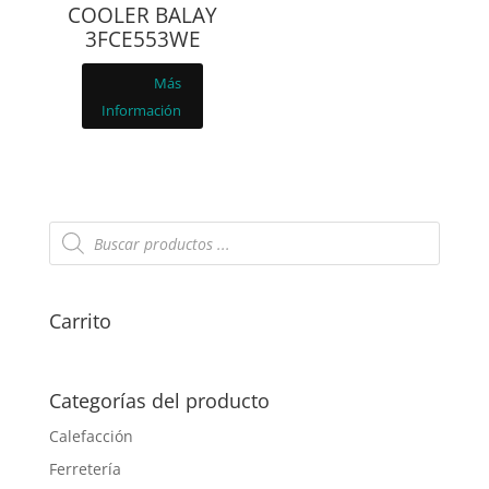
COOLER BALAY
3FCE553WE
Más
Información
Búsqueda
de
productos
Carrito
Categorías del producto
Calefacción
Ferretería