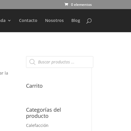
0 elementos
nda
Contacto
Nosotros
Blog
Búsqueda
de
productos
ar la
Carrito
Categorías del
producto
Calefacción