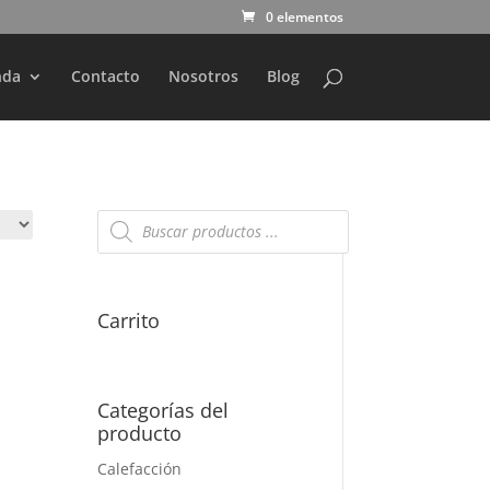
0 elementos
nda
Contacto
Nosotros
Blog
Búsqueda
de
productos
Carrito
Categorías del
producto
Calefacción