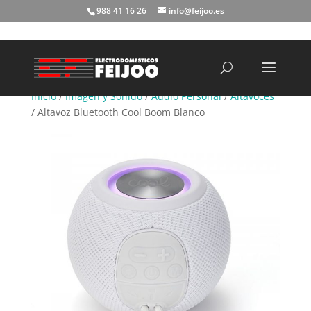
988 41 16 26
info@feijoo.es
Búsqueda
de
productos
Inicio
/
Imagen y Sonido
/
Audio Personal
/
Altavoces
/ Altavoz Bluetooth Cool Boom Blanco