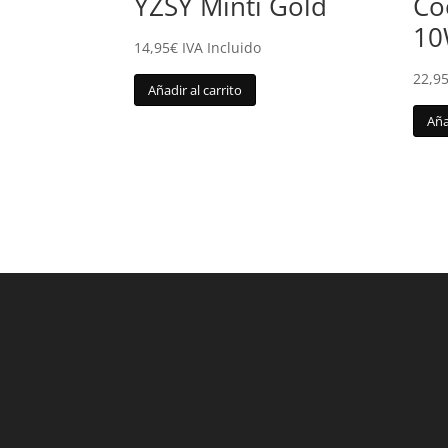
YZSY Minti Gold
Co
1
14,95
€
IVA Incluido
22,9
Añadir al carrito
Aña