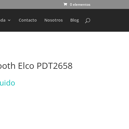
0 elementos
nda
Contacto
Nosotros
Blog
ooth Elco PDT2658
luido