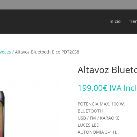
Búsqueda
de
productos
Inicio
Tie
avoces
/ Altavoz Bluetooth Elco PDT2658
Altavoz Bluet
199,00
€
IVA Inc
POTENCIA MAX. 100 W.
BLUETOOTH
USB / FM / KARAOKE
LUCES LED
AUTONOMÍA 3-4 H.