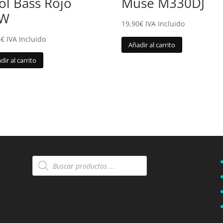
ol Bass Rojo
Muse M330DJ
0W
19,90
€
IVA Incluido
5
€
IVA Incluido
Añadir al carrito
dir al carrito
Búsqueda
de
productos