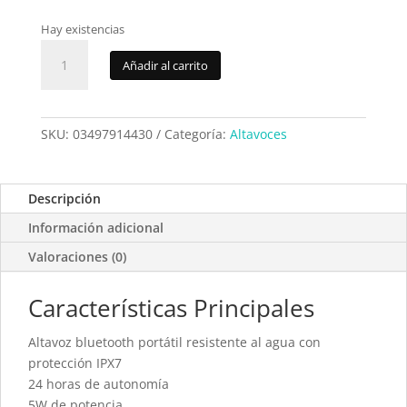
Hay existencias
Altavoz
Añadir al carrito
Bluetooth
SPC
Sound
MiniMax
SKU:
03497914430
Categoría:
Altavoces
Negro
4430N
cantidad
Descripción
Información adicional
Valoraciones (0)
Características Principales
Altavoz bluetooth portátil resistente al agua con
protección IPX7
24 horas de autonomía
5W de potencia