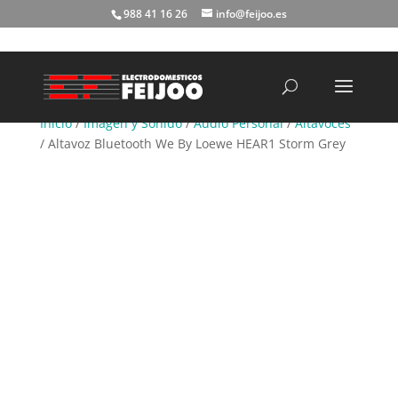
988 41 16 26
info@feijoo.es
Búsqueda
de
productos
Inicio
/
Imagen y Sonido
/
Audio Personal
/
Altavoces
/ Altavoz Bluetooth We By Loewe HEAR1 Storm Grey