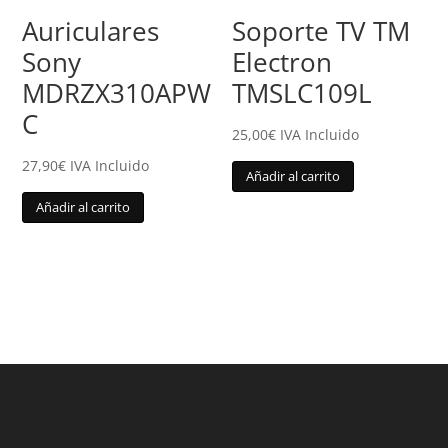
Auriculares
Soporte TV TM
Sony
Electron
MDRZX310APW
TMSLC109L
C
25,00
€
IVA Incluido
27,90
€
IVA Incluido
Añadir al carrito
Añadir al carrito