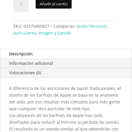
Añadir al carrito
Apple
Earpods
MD827ZMB
cantidad
SKU:
03370450827
Categorías:
Audio Personal
,
Auriculares
,
Imagen y Sonido
Descripción
Información adicional
Valoraciones (0)
A diferencia de los auriculares de tapón tradicionales, el
diseño de los EarPods de Apple se basa en la anatomía
del oído, por eso resultan más cómodos para más gente
que cualquier otro auricular de este tipo.
Los altavoces de los EarPods de Apple han sido
diseñados para reducir al mínimo la pérdida de sonido.
El resultado es un sonido similar al que obtendrías con