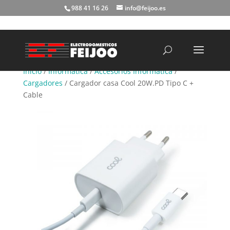
988 41 16 26
info@feijoo.es
Búsqueda
de
productos
Inicio
/
Informática
/
Accesorios Informática
/
Cargadores
/ Cargador casa Cool 20W.PD Tipo C +
Cable