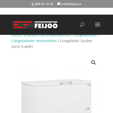
988 41 16 26
info@feijoo.es
Búsqueda
de
productos
Inicio
/
Grandes Electrodomésticos
/
Congeladores
/
Congeladores Horizontales
/ Congelador Sauber
Serie 3-469H