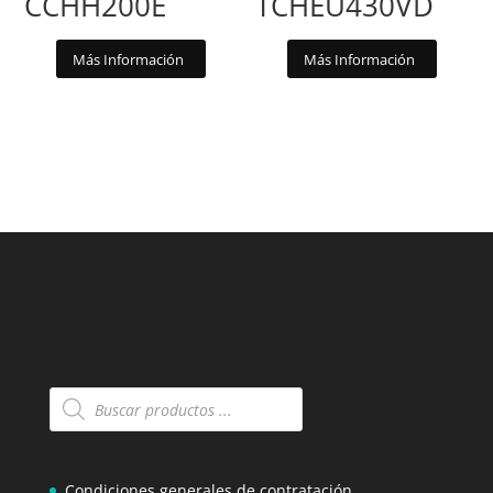
CCHH200E
TCHEU430VD
Más Información
Más Información
Búsqueda
de
productos
Condiciones generales de contratación