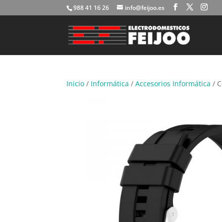
988 41 16 26
info@feijoo.es
Inicio
/
Informática
/
Accesorios Informática
/ C