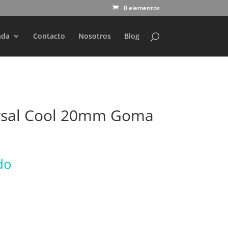
0 elementos
nda
Contacto
Nosotros
Blog
rsal Cool 20mm Goma
do