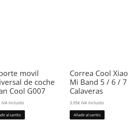
porte movil
Correa Cool Xia
iversal de coche
Mi Band 5 / 6 / 7
an Cool G007
Calaveras
€
IVA Incluido
3,95
€
IVA Incluido
dir al carrito
Añadir al carrito