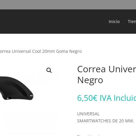
Búsqueda
de
productos
Inicio
Tie
orrea Universal Cool 20mm Goma Negro
Correa Unive
Negro
6,50
€
IVA Inclui
UNIVERSAL
SMARTWATCHES DE 20 MM.