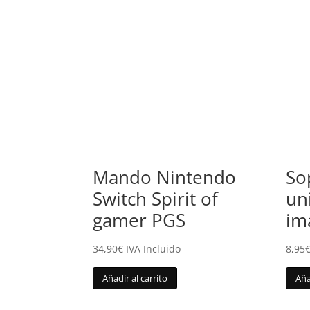
Mando Nintendo
So
Switch Spirit of
un
gamer PGS
im
34,90
€
IVA Incluido
8,95
Añadir al carrito
Aña