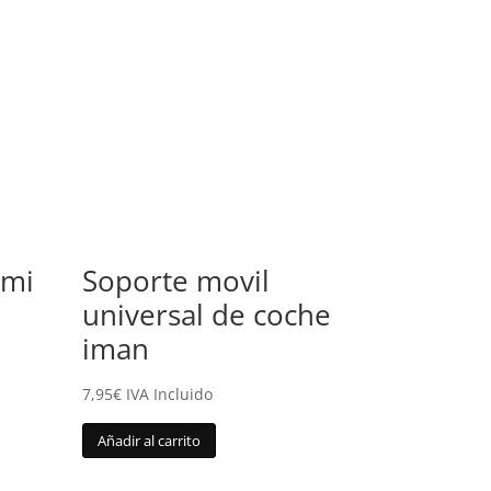
omi
Soporte movil
universal de coche
iman
7,95
€
IVA Incluido
Añadir al carrito