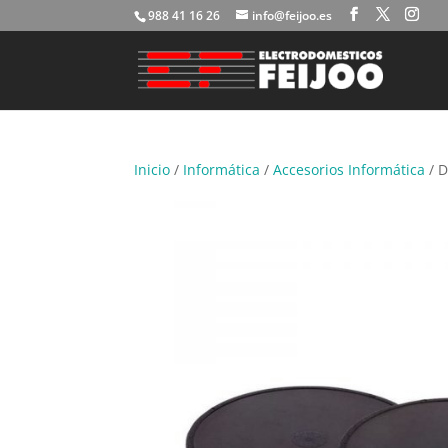
988 41 16 26
info@feijoo.es
Inicio
/
Informática
/
Accesorios Informática
/ 