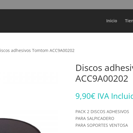
Búsqueda
de
productos
Inicio
Tie
Discos adhesivos Tomtom ACC9A00202
Discos adhes
ACC9A00202
9,90
€
IVA Inclui
PACK 2 DISCOS ADHESIVOS
PARA SALPICADERO
PARA SOPORTES VENTOSA