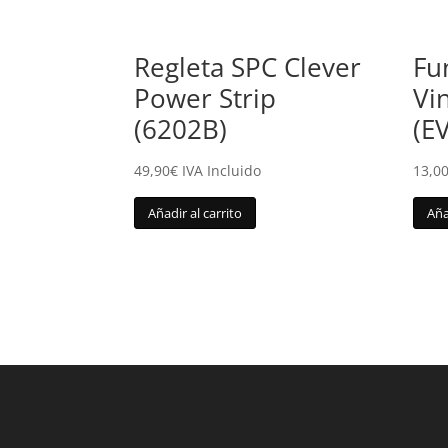
Regleta SPC Clever
Fu
Power Strip
Vi
(6202B)
(E
49,90
€
IVA Incluido
13,0
Añadir al carrito
Aña