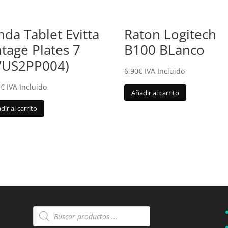
nda Tablet Evitta
Raton Logitech
ntage Plates 7
B100 BLanco
VUS2PP004)
6,90
€
IVA Incluido
0
€
IVA Incluido
Añadir al carrito
dir al carrito
Búsqueda
de