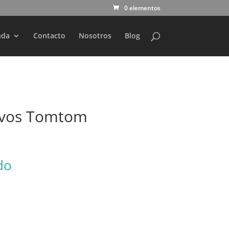
0 elementos
nda
Contacto
Nosotros
Blog
ivos Tomtom
do