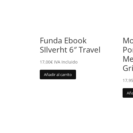
Funda Ebook
Mo
SIlverht 6″ Travel
Po
Me
17,00
€
IVA Incluido
Gr
Añadir al carrito
17,9
Aña