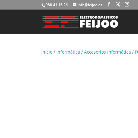
988 41 16 26
info@feijoo.es
Inicio
/
Informática
/
Accesorios Informática
/
F