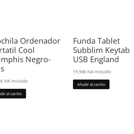
chila Ordenador
Funda Tablet
rtatil Cool
Subblim Keytab
mphis Negro-
USB England
is
19,90
€
IVA Incluido
5
€
IVA Incluido
Añadir al carrito
dir al carrito