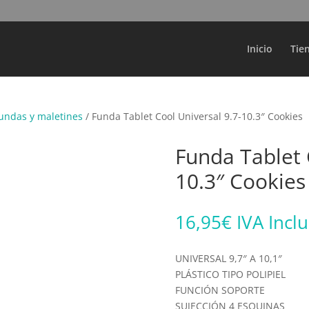
Búsqueda
de
productos
Inicio
Tie
undas y maletines
/ Funda Tablet Cool Universal 9.7-10.3″ Cookies
Funda Tablet 
10.3″ Cookies
16,95
€
IVA Incl
UNIVERSAL 9,7″ A 10,1″
PLÁSTICO TIPO POLIPIEL
FUNCIÓN SOPORTE
SUJECCIÓN 4 ESQUINAS