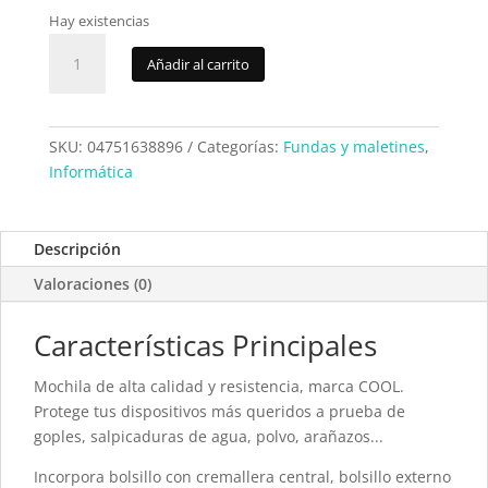
Hay existencias
Mochila
Añadir al carrito
ordenador
portatil
Cool
Atlanta
SKU:
04751638896
Categorías:
Fundas y maletines
,
Rojo
Informática
cantidad
Descripción
Valoraciones (0)
Características Principales
Mochila de alta calidad y resistencia, marca COOL.
Protege tus dispositivos más queridos a prueba de
goples, salpicaduras de agua, polvo, arañazos...
Incorpora bolsillo con cremallera central, bolsillo externo