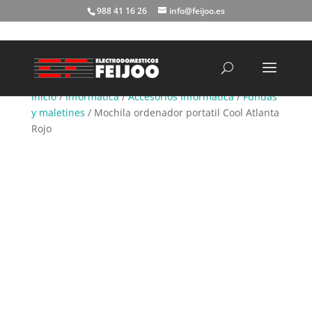
988 41 16 26
info@feijoo.es
Búsqueda
de
productos
Inicio
/
Informática
/
Accesorios Informática
/
Fundas
y maletines
/ Mochila ordenador portatil Cool Atlanta
Rojo