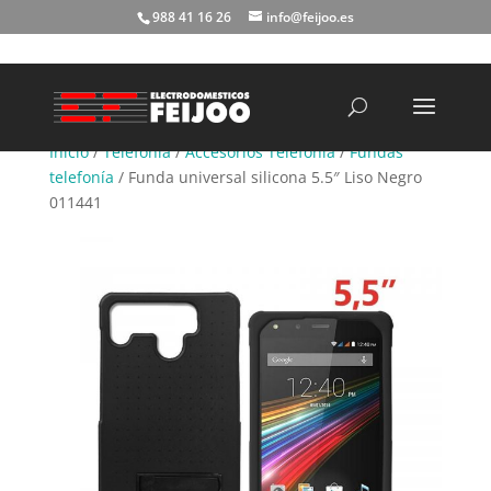
988 41 16 26
info@feijoo.es
Búsqueda
de
productos
Inicio
/
Telefonía
/
Accesorios Telefonía
/
Fundas
telefonía
/ Funda universal silicona 5.5″ Liso Negro
011441