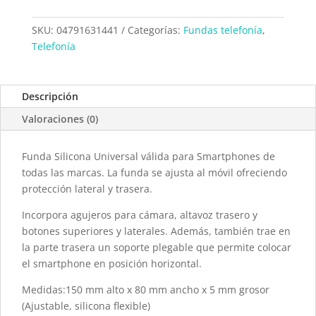
5.5"
Liso
SKU:
04791631441
Categorías:
Fundas telefonía
,
Negro
Telefonía
011441
cantidad
Descripción
Valoraciones (0)
Funda Silicona Universal válida para Smartphones de
todas las marcas. La funda se ajusta al móvil ofreciendo
protección lateral y trasera.
Incorpora agujeros para cámara, altavoz trasero y
botones superiores y laterales. Además, también trae en
la parte trasera un soporte plegable que permite colocar
el smartphone en posición horizontal.
Medidas:150 mm alto x 80 mm ancho x 5 mm grosor
(Ajustable, silicona flexible)