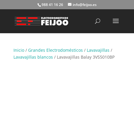
988 41 16 26
info@feijoo.es
Búsqueda
de
productos
Inicio
/
Grandes Electrodomésticos
/
Lavavajillas
/
Lavavajillas blancos
/ Lavavajillas Balay 3VS5010BP