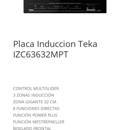
Placa Induccion Teka
IZC63632MPT
CONTROL MULTISLIDER
3 ZONAS INDUCCIÓN
ZONA GIGANTE 32 CM.
8 FUNCIONES DIRECTAS
FUNCIÓN POWER PLUS
FUNCIÓN MESTREPAELLER
BISELADO FRONTAL