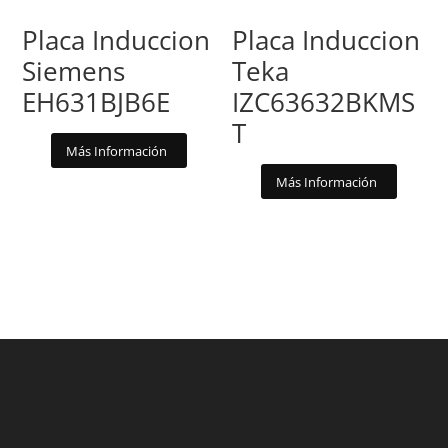
Placa Induccion
Placa Induccion
Siemens
Teka
EH631BJB6E
IZC63632BKMS
T
Más Información
Más Información