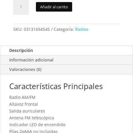
Radio
Añadir al carrito
Daewoo
DRP8BL
cantidad
SKU:
03131694545
Categoría:
Radios
Descripción
Información adicional
Valoraciones (0)
Características Principales
Radio AM/FM
Altavoz frontal
Salida auriculares
Antena FM telescópica
Indicador LED de encendido
Pilas 2xAAA no incluidas