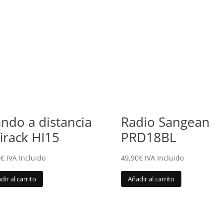
ndo a distancia
Radio Sangean
firack HI15
PRD18BL
0
€
IVA Incluido
49,90
€
IVA Incluido
dir al carrito
Añadir al carrito