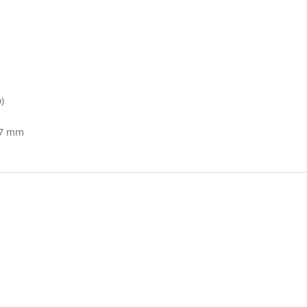
)
9.7 mm