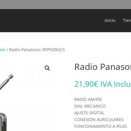
Búsqueda
de
productos
Inicio
Tie
ios
/ Radio Panasonic RFP50DGCS
Radio Panaso
21,90
€
IVA Incl
RADIO AM/FM
DIAL MECANICO
AJUSTE DIGITAL
CONEXIÓN AURICULARES
FUNCIONAMIENTO A PILAS