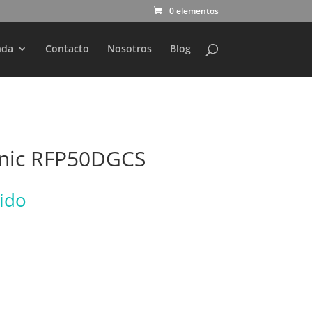
0 elementos
nda
Contacto
Nosotros
Blog
nic RFP50DGCS
uido