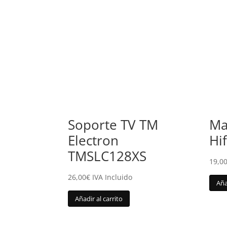
Soporte TV TM
Ma
Electron
Hi
TMSLC128XS
19,0
26,00
€
IVA Incluido
Aña
Añadir al carrito