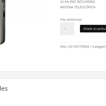
2x AA (NO INCLUIDAS)
ANTENA TELESCÓPICA
Hay existencias
Radio
Añadir al carrito
Panasonic
RFP50DGCS
cantidad
SKU:
03135770050
Categorí
les