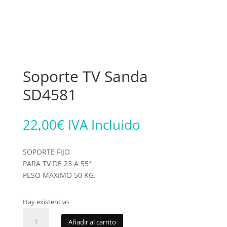
Soporte TV Sanda
SD4581
22,00
€
IVA Incluido
SOPORTE FIJO
PARA TV DE 23 A 55″
PESO MÁXIMO 50 KG.
Hay existencias
Soporte
Añadir al carrito
TV