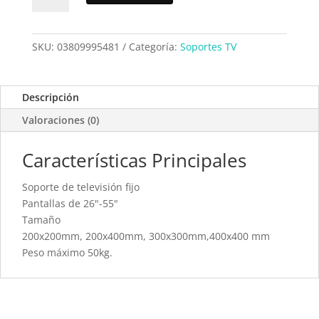
Sanda
SD4581
cantidad
SKU:
03809995481
Categoría:
Soportes TV
Descripción
Valoraciones (0)
Características Principales
Soporte de televisión fijo
Pantallas de 26"-55"
Tamaño
200x200mm, 200x400mm, 300x300mm,400x400 mm
Peso máximo 50kg.