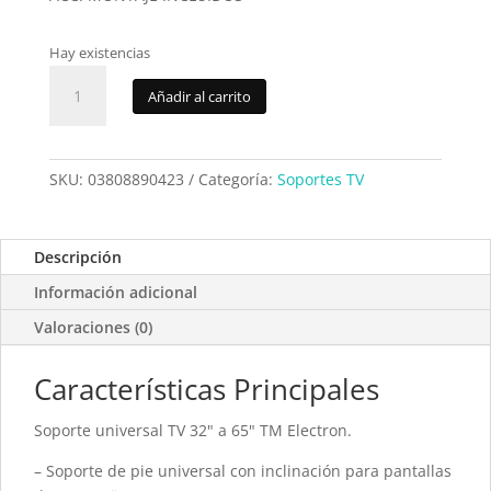
Hay existencias
Soporte
Añadir al carrito
TV
TM
TMSLC423
cantidad
SKU:
03808890423
Categoría:
Soportes TV
Descripción
Información adicional
Valoraciones (0)
Características Principales
Soporte universal TV 32" a 65" TM Electron.
– Soporte de pie universal con inclinación para pantallas