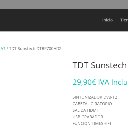
Búsqueda
de
productos
Inicio
Tie
SAT
/ TDT Sunstech DTBP700HD2
TDT Sunstec
29,90
€
IVA Incl
SINTONIZADOR DVB-T2
CABEZAL GIRATORIO
SALIDA HDMI
USB GRABADOR
FUNCIÓN TIMESHIFT