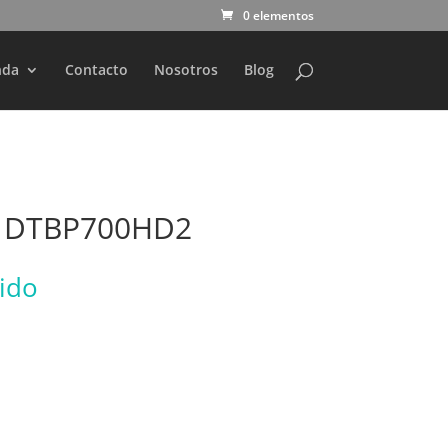
0 elementos
nda
Contacto
Nosotros
Blog
h DTBP700HD2
uido