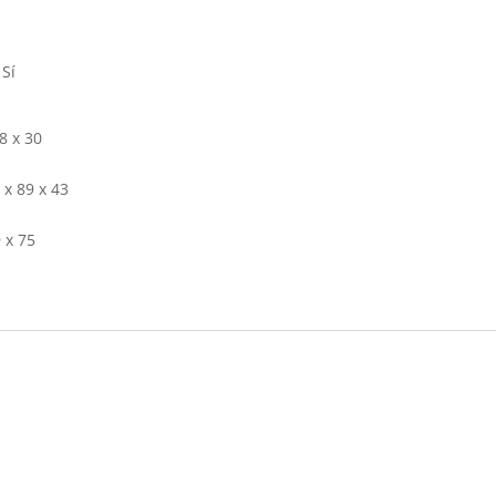
 Sí
8 x 30
 x 89 x 43
 x 75