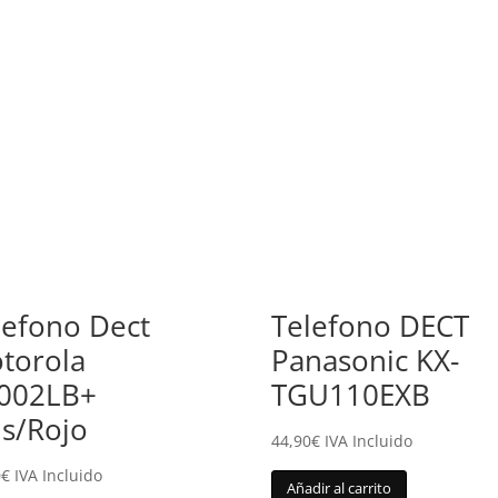
lefono Dect
Telefono DECT
torola
Panasonic KX-
002LB+
TGU110EXB
is/Rojo
44,90
€
IVA Incluido
0
€
IVA Incluido
Añadir al carrito