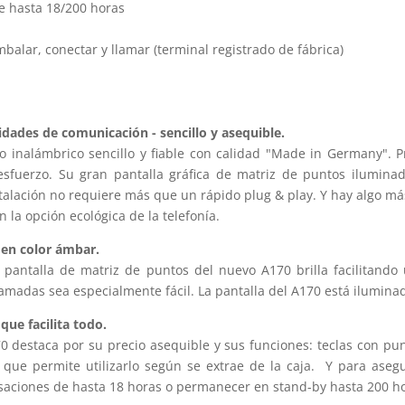
e hasta 18/200 horas
mbalar, conectar y llamar (terminal registrado de fábrica)
idades de comunicación - sencillo y asequible.
 inalámbrico sencillo y fiable con calidad "Made in Germany". P
sfuerzo. Su gran pantalla gráfica de matriz de puntos iluminada f
stalación no requiere más que un rápido plug & play. Y hay algo m
n la opción ecológica de la telefonía.
a en color ámbar.
pantalla de matriz de puntos del nuevo A170 brilla facilitando 
llamadas sea especialmente fácil. La pantalla del A170 está iluminad
 que facilita todo.
70 destaca por su precio asequible y sus funciones: teclas con punt
 que permite utilizarlo según se extrae de la caja. Y para ase
rsaciones de hasta 18 horas o permanecer en stand-by hasta 200 ho