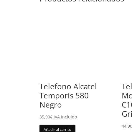
Telefono Alcatel
Te
Temporis 580
Mo
Negro
C1
Gr
35,90
€
IVA Incluido
44,9
Añadir al carrito