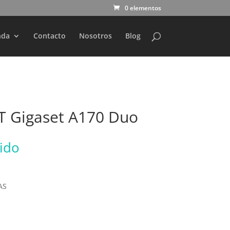
0 elementos
nda
Contacto
Nosotros
Blog
T Gigaset A170 Duo
uido
AS