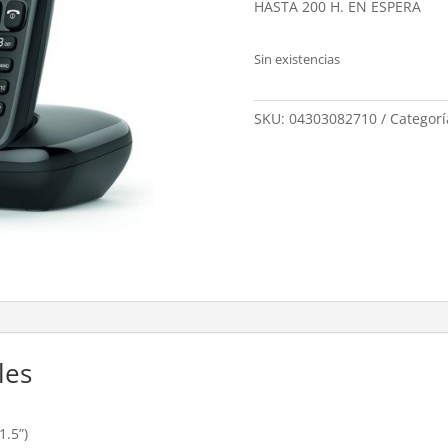
HASTA 200 H. EN ESPERA
Sin existencias
SKU:
04303082710
Categorí
les
1.5”)