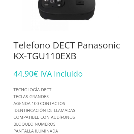
Telefono DECT Panasonic
KX-TGU110EXB
44,90
€
IVA Incluido
TECNOLOGÍA DECT
TECLAS GRANDES
AGENDA 100 CONTACTOS
IDENTIFICACIÓN DE LLAMADAS
COMPATIBLE CON AUDÍFONOS
BLOQUEO NÚMEROS
PANTALLA ILUMINADA