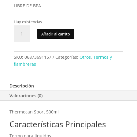
LIBRE DE BPA
Hay existencias
Termo
Añadir al carrito
liquidos
Inoxibar
61157
cantidad
SKU:
06873691157
Categorías:
Otros
,
Termos y
fiambreras
Descripción
Valoraciones (0)
Thermocan Sport 500ml
Características Principales
Termo para líquidos