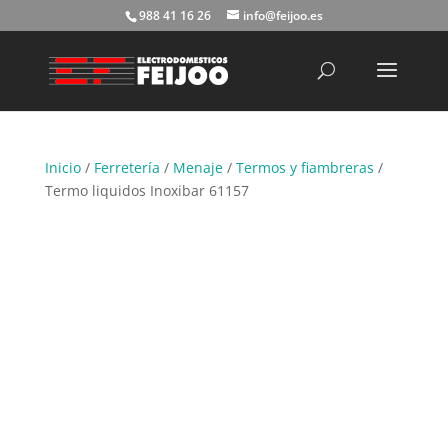
988 41 16 26
info@feijoo.es
Búsqueda
de
productos
Inicio
/
Ferretería
/
Menaje
/
Termos y fiambreras
/
Termo liquidos Inoxibar 61157