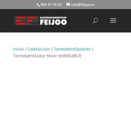
988 41 16 26
info@feijoo.es
Búsqueda
de
productos
Inicio
/
Calefacción
/
Termoventiladores
/
Termoventilador Nevir NVR9538CR