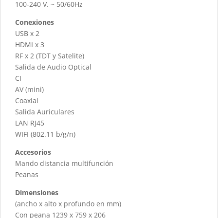
100-240 V. ~ 50/60Hz
Conexiones
USB x 2
HDMI x 3
RF x 2 (TDT y Satelite)
Salida de Audio Optical
CI
AV (mini)
Coaxial
Salida Auriculares
LAN RJ45
WIFI (802.11 b/g/n)
Accesorios
Mando distancia multifunción
Peanas
Dimensiones
(ancho x alto x profundo en mm)
Con peana 1239 x 759 x 206