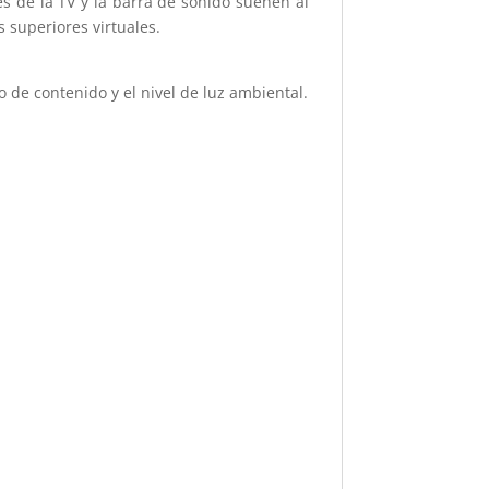
s de la TV y la barra de sonido suenen al
 superiores virtuales.
o de contenido y el nivel de luz ambiental.