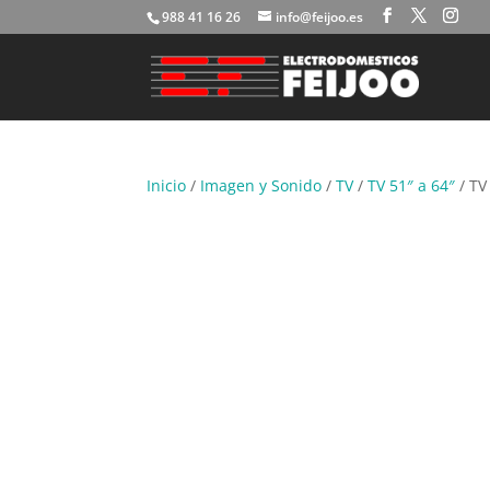
988 41 16 26
info@feijoo.es
Inicio
/
Imagen y Sonido
/
TV
/
TV 51″ a 64″
/ TV