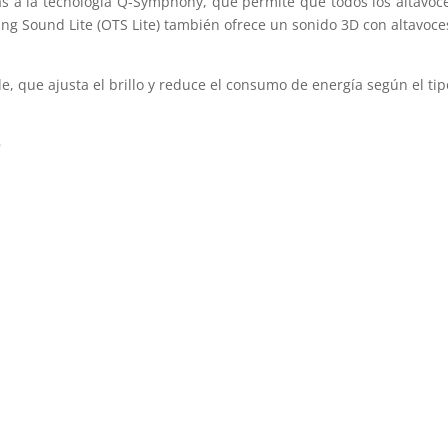
as a la tecnología Q-Symphony, que permite que todos los altavoce
ng Sound Lite (OTS Lite) también ofrece un sonido 3D con altavoces
, que ajusta el brillo y reduce el consumo de energía según el tip
s