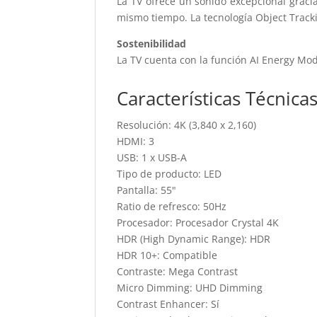
La TV ofrece un sonido excepcional graci
mismo tiempo. La tecnología Object Tracki
Sostenibilidad
La TV cuenta con la función AI Energy Mode
Características Técnica
Resolución: 4K (3,840 x 2,160)
HDMI: 3
USB: 1 x USB-A
Tipo de producto: LED
Pantalla: 55"
Ratio de refresco: 50Hz
Procesador: Procesador Crystal 4K
HDR (High Dynamic Range): HDR
HDR 10+: Compatible
Contraste: Mega Contrast
Micro Dimming: UHD Dimming
Contrast Enhancer: Sí