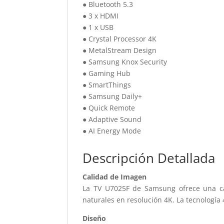
● Bluetooth 5.3
● 3 x HDMI
● 1 x USB
● Crystal Processor 4K
● MetalStream Design
● Samsung Knox Security
● Gaming Hub
● SmartThings
● Samsung Daily+
● Quick Remote
● Adaptive Sound
● AI Energy Mode
Descripción Detallada
Calidad de Imagen
La TV U7025F de Samsung ofrece una ca
naturales en resolución 4K. La tecnología
Diseño