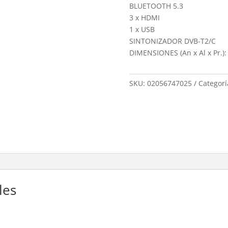
BLUETOOTH 5.3
3 x HDMI
1 x USB
SINTONIZADOR DVB-T2/C
DIMENSIONES (An x Al x Pr.):
SKU:
02056747025
Categorí
les