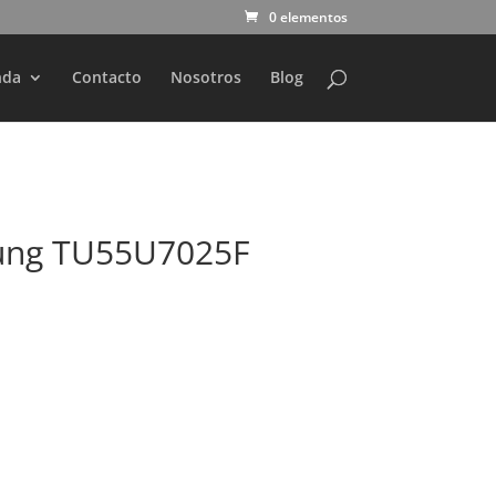
0 elementos
nda
Contacto
Nosotros
Blog
ung TU55U7025F