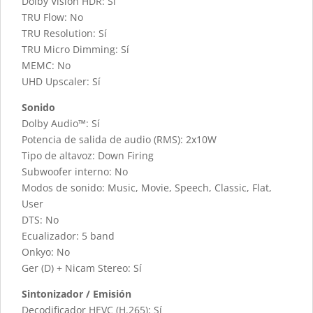
Dolby Vision HDR: Sí
TRU Flow: No
TRU Resolution: Sí
TRU Micro Dimming: Sí
MEMC: No
UHD Upscaler: Sí
Sonido
Dolby Audio™: Sí
Potencia de salida de audio (RMS): 2x10W
Tipo de altavoz: Down Firing
Subwoofer interno: No
Modos de sonido: Music, Movie, Speech, Classic, Flat,
User
DTS: No
Ecualizador: 5 band
Onkyo: No
Ger (D) + Nicam Stereo: Sí
Sintonizador / Emisión
Decodificador HEVC (H.265): Sí