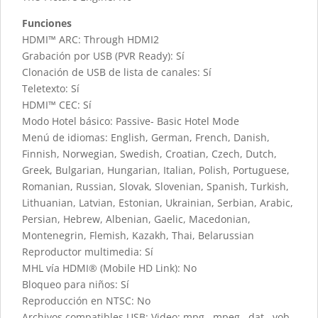
Funciones
HDMI™ ARC: Through HDMI2
Grabación por USB (PVR Ready): Sí
Clonación de USB de lista de canales: Sí
Teletexto: Sí
HDMI™ CEC: Sí
Modo Hotel básico: Passive- Basic Hotel Mode
Menú de idiomas: English, German, French, Danish,
Finnish, Norwegian, Swedish, Croatian, Czech, Dutch,
Greek, Bulgarian, Hungarian, Italian, Polish, Portuguese,
Romanian, Russian, Slovak, Slovenian, Spanish, Turkish,
Lithuanian, Latvian, Estonian, Ukrainian, Serbian, Arabic,
Persian, Hebrew, Albenian, Gaelic, Macedonian,
Montenegrin, Flemish, Kazakh, Thai, Belarussian
Reproductor multimedia: Sí
MHL vía HDMI® (Mobile HD Link): No
Bloqueo para niños: Sí
Reproducción en NTSC: No
Archivos compatibles USB: Video:.mpg, .mpeg, .dat, .vob,