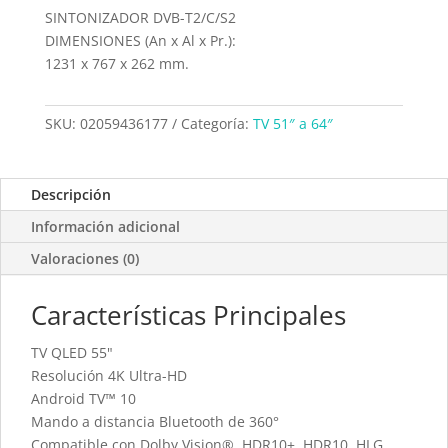
SINTONIZADOR DVB-T2/C/S2
DIMENSIONES (An x Al x Pr.):
1231 x 767 x 262 mm.
SKU:
02059436177
Categoría:
TV 51″ a 64″
Descripción
Información adicional
Valoraciones (0)
Características Principales
TV QLED 55"
Resolución 4K Ultra-HD
Android TV™ 10
Mando a distancia Bluetooth de 360°
Compatible con Dolby Vision®, HDR10+, HDR10, HLG