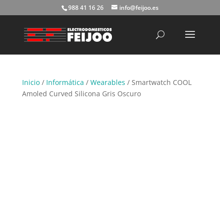
988 41 16 26
info@feijoo.es
Búsqueda
de
productos
Inicio
/
Informática
/
Wearables
/ Smartwatch COOL
Amoled Curved Silicona Gris Oscuro