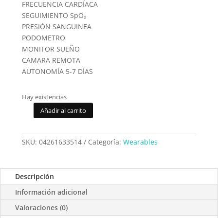
FRECUENCIA CARDÍACA
SEGUIMIENTO SpO₂
PRESIÓN SANGUINEA
PODOMETRO
MONITOR SUEÑO
CAMARA REMOTA
AUTONOMÍA 5-7 DÍAS
Hay existencias
Añadir al carrito
Smartwatch
COOL
Amoled
SKU:
04261633514
Categoría:
Wearables
Curved
Silicona
Gris
Descripción
Oscuro
Información adicional
cantidad
Valoraciones (0)