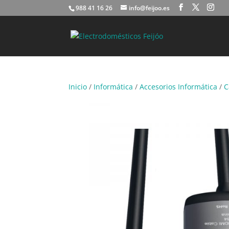
988 41 16 26
info@feijoo.es
Inicio
/
Informática
/
Accesorios Informática
/
C