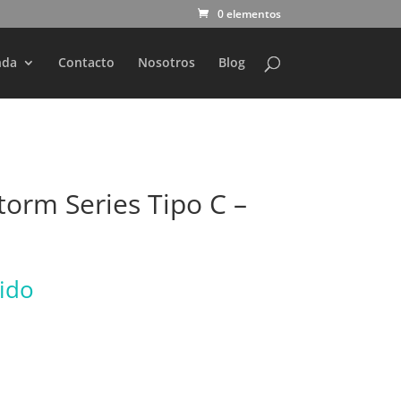
0 elementos
nda
Contacto
Nosotros
Blog
torm Series Tipo C –
uido