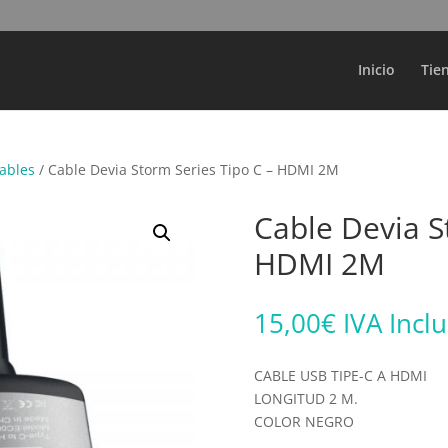
Búsqueda
de
productos
Inicio
Tie
ables
/ Cable Devia Storm Series Tipo C – HDMI 2M
Cable Devia S
HDMI 2M
15,00
€
IVA Incl
CABLE USB TIPE-C A HDMI
LONGITUD 2 M.
COLOR NEGRO