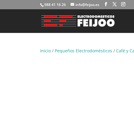
988 41 16 26
info@feijoo.es
Inicio
/
Pequeños Electrodomésticos
/
Café y C