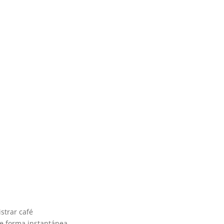
strar café
de forma instantánea