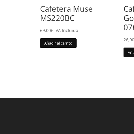
Cafetera Muse
Ca
MS220BC
Go
07
69,00
€
IVA Incluido
26,9
Añadir al carrito
Aña