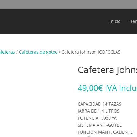
Búsqueda
de
productos
Inicio
Tie
afeteras
/
Cafeteras de goteo
/ Cafetera Johnson JCOFGCLAS
Cafetera Joh
49,00
€
IVA Incl
CAPACIDAD 14 TAZAS
JARRA DE 1,4 LITROS
POTENCIA 1.080 W.
SISTEMA ANTI-GOTEO
FUNCIÓN MANT. CALIENTE