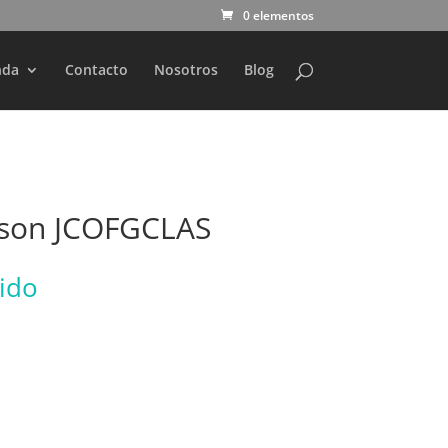
0 elementos
nda
Contacto
Nosotros
Blog
nson JCOFGCLAS
uido