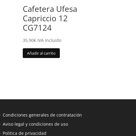
Cafetera Ufesa
Capriccio 12
CG7124
35,90
€
IVA Incluido
Añadir al carrito
Condiciones generales de contratación
Aviso legal y condiciones de uso
Politica de privacidad