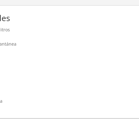
les
itros
tantánea
da