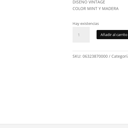
DISEÑO VINTAGE
COLOR MINT Y MADERA
Hay existencias
Cafetera
Añadir al carrito
Johnson
JCOFGCLAS
cantidad
SKU:
06323870000
Categorí