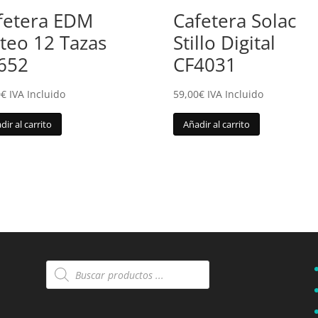
fetera EDM
Cafetera Solac
teo 12 Tazas
Stillo Digital
652
CF4031
0
€
IVA Incluido
59,00
€
IVA Incluido
dir al carrito
Añadir al carrito
Búsqueda
de
productos