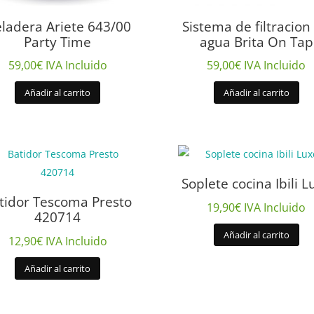
ladera Ariete 643/00
Sistema de filtracion
Party Time
agua Brita On Tap
59,00
€
IVA Incluido
59,00
€
IVA Incluido
Añadir al carrito
Añadir al carrito
Soplete cocina Ibili L
tidor Tescoma Presto
19,90
€
IVA Incluido
420714
Añadir al carrito
12,90
€
IVA Incluido
Añadir al carrito