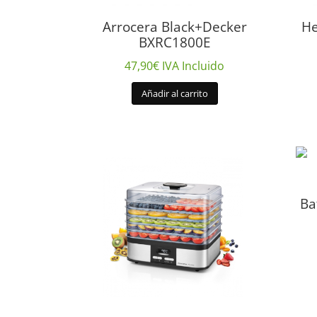
Arrocera Black+Decker
He
BXRC1800E
47,90
€
IVA Incluido
Añadir al carrito
Ba